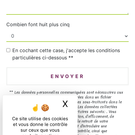
Combien font huit plus cinq
En cochant cette case, j'accepte les conditions
particulières ci-dessous **
ENVOYER
** Les données personnelles communiquées sont nécessaires aux
fins de vous contacter et sont enregistrées dans un fichier
X
Masquer le ban
informatisé. Elles sont destinées à et ses sous-traitants dans le
seul but de répondre à votre message. Les données collectées
seront communiquées aux seuls destinataires suivants: . Vous
disposez de droits d’accès, de rectification, d’effacement, de
Ce site utilise des cookies
portabilité, de limitation, d’opposition, de retrait de votre
et vous donne le contrôle
consentement à tout moment et du droit d’introduire une
sur ceux que vous
réclamation auprès d’une autorité de contrôle, ainsi que