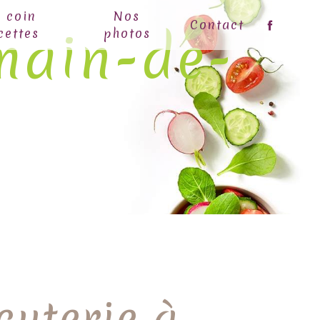
e coin
Nos
Contact
main-de-
cettes
photos
cuterie à