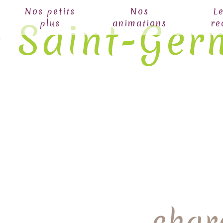
Nos petits
Nos
L
e Saint-Ger
plus
animations
re
char