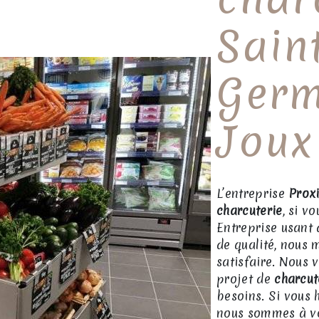
Sain
Germ
Joux
L’entreprise
Prox
charcuterie
, si v
Entreprise usant 
de qualité, nous 
satisfaire. Nous
projet de
charcut
besoins. Si vous 
nous sommes à vo