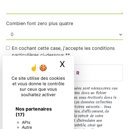
Combien font zero plus quatre
En cochant cette case, j'accepte les conditions
particulières ci-dessous **
X
Masquer le ban
ENVOYER
Ce site utilise des cookies
et vous donne le contrôle
** Les données personnelles communiquées sont nécessaires aux
sur ceux que vous
fins de vous contacter et sont enregistrées dans un fichier
souhaitez activer
informatisé. Elles sont destinées à et ses sous-traitants dans le
seul but de répondre à votre message. Les données collectées
seront communiquées aux seuls destinataires suivants: . Vous
Nos partenaires
disposez de droits d’accès, de rectification, d’effacement, de
(17)
portabilité, de limitation, d’opposition, de retrait de votre
consentement à tout moment et du droit d’introduire une
APIs
réclamation auprès d’une autorité de contrôle, ainsi que
Autre